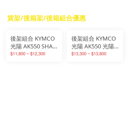
型款 油杯蓋
蓋 總泵飾
貨架/後箱架/後箱組合優惠
後架組合 KYMCO
後架組合 KYMCO
光陽 AK550 SHAD
光陽 AK550 光陽
後貨架箱架組合
原廠一體式後貨架
$11,800 ~ $12,300
$13,300 ~ $13,800
箱架組合