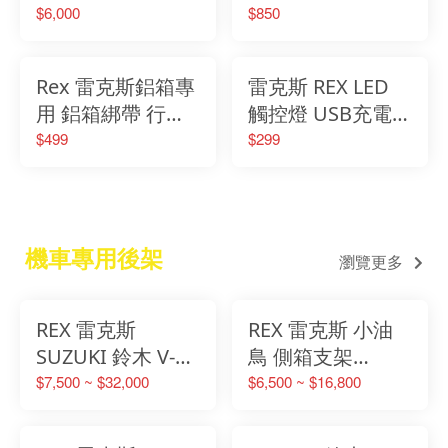
推薦 台灣現貨 一
強化轉接座 轉接
$6,000
$850
年保固 旅行後箱
底座 SHAD後架專
後箱 軍事質感風
用 快拆底座 固定
Rex 雷克斯鋁箱專
雷克斯 REX LED
精巧都市型
座 通用底座
用 鋁箱綁帶 行李
觸控燈 USB充電
箱固定帶 固定提
機車車廂燈 汽車
$499
$299
繩 行李箱提繩
觸摸燈 車廂燈 照
明燈 汽車氣氛燈
觸控燈 燈
機車專用後架
瀏覽更多
REX 雷克斯
REX 雷克斯 小油
SUZUKI 鈴木 V-
鳥 側箱支架
Strom DL1050 XT
SUZUKI 鈴木 V-
$7,500 ~ $32,000
$6,500 ~ $16,800
ABS 後架 側箱支
STROM 250SX 多
架 側箱 鋁箱
功能側箱架 馬鞍