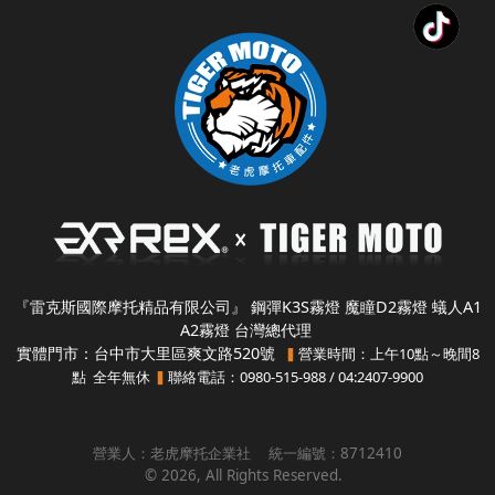
『雷克斯國際摩托精品有限公司』 鋼彈K3S霧燈 魔瞳D2霧燈 蟻人A1
A2霧燈 台灣總代理
實體門市：台中市大里區爽文路520號
營業時間：上午10點～晚間8
▍
點 全年無休
聯絡電話：0980-515-988 / 04:2407-9900
▍
營業人：
老虎摩托企業社
統一編號：
8712410
©
2026
, All Rights Reserved.