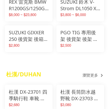
REX 雷克斯 BMW
SUZUKI 鈴木 V-
包架
R1200GS/1250GS/1250GS
Strom DL1050 XT
ADV 車系專用側
ABS 專用後架 側
$8,000 ~ $23,800
$3,800 ~ $6,000
箱架套裝組合 旅
箱架 上保桿
行箱
SUZUKI GIXXER
PGO TIG 專用後
250 後貨架 後箱架
架 後貨架 後架 後
後架 後箱架 黑鐵
箱架 黑鐵後架 黑
$2,800
$2,500
後架
鐵 專用後貨架
杜漢/DUHAN
瀏覽更多
杜漢 DX-23701 四
杜漢 長筒防水越
季騎行鞋 車靴 騎
野靴 DX-23703 車
行鞋 四季 耐磨防
靴 騎行鞋 四季 防
$2,680
$3,080