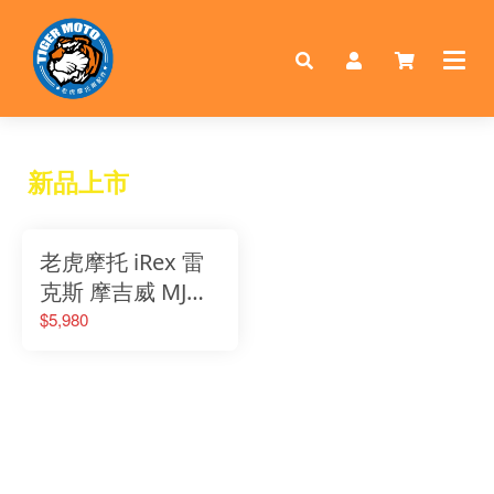
新品上市
老虎摩托 iRex 雷
克斯 摩吉威 MJW
多功能變型裝甲行
$5,980
李箱 摩托車鋁箱
露營餐桌 molle 戰
術裝甲