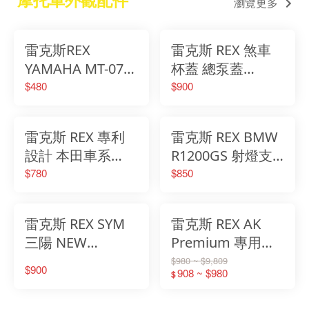
瀏覽更多
雷克斯REX
雷克斯 REX 煞車
YAMAHA MT-07
杯蓋 總泵蓋
MT09 21以前 側柱
HONDA 本田
$480
$900
加大 邊撐加大 改
FORZA 質感款 煞
裝邊撐 腳撐加大
車油缸裝飾蓋 油
雷克斯 REX 專利
雷克斯 REX BMW
墊 鋁合金
杯蓋
設計 本田車系
R1200GS 射燈支
HONDA 多功能橫
架 大鳥專用 防撞
$780
$850
桿固定座 油缸款
桿 霧燈支架防護
式 鋁合金橫桿 適
鋁合金材質304螺
雷克斯 REX SYM
雷克斯 REX AK
用車種請詳閱說明
絲
三陽 NEW
Premium 專用油
MAXSYM 400 煞
缸蓋 鋁合金 多色
$980 ~ $9,809
$900
908 ~ $980
$
車油杯 油缸蓋 煞
鋁合金 油缸裝飾
車油缸裝飾蓋 鏢
蓋 油缸杯蓋 油杯