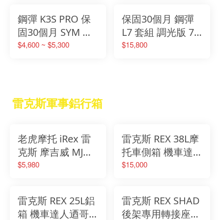
笛爆閃 全防水
黃光濾鏡 鳴笛爆
鋼彈 K3S PRO 保
保固30個月 鋼彈
閃
固30個月 SYM 三
L7 套組 調光版 7
陽 DRG 專用霧燈
燈珠 LED白光 越
$4,600 ~ $5,300
$15,800
套組遠近燈雙色切
野超亮霧燈 黃光
換 霧燈 霧燈支架
濾鏡 鳴笛爆閃 大
組 支架
鳥 多功能車
雷克斯軍事鋁行箱
老虎摩托 iRex 雷
雷克斯 REX 38L摩
克斯 摩吉威 MJW
托車側箱 機車達
多功能變型裝甲行
人迺哥推薦 台灣
$5,980
$15,000
李箱 摩托車鋁箱
現貨 一年保固 機
露營餐桌 molle 戰
車側箱 鋁箱 贈通
雷克斯 REX 25L鋁
雷克斯 REX SHAD
術裝甲
用支架
箱 機車達人迺哥
後架專用轉接座