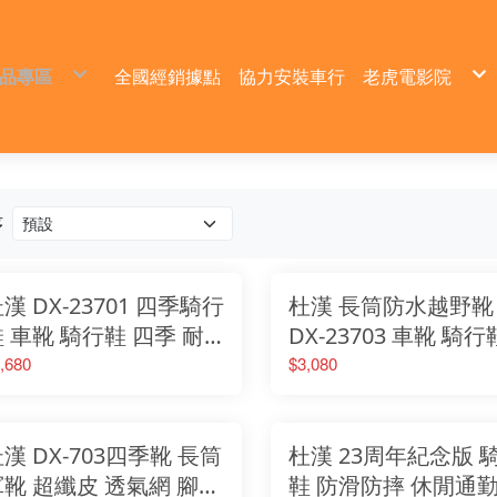
品專區
全國經銷據點
協力安裝車行
老虎電影院
上市
安裝教學
車外掛燈具（霧燈＋周邊）
產品介紹
斯軍事鋁行箱
活動影片
專用後架
/DUHAN
拉/DONMORA
斯離合煞車拉桿
車外觀配件
/後箱架/後箱組合優惠
裝備部品
 HOMTRU 引擎防摔護蓋
序
杜卡迪/DUCATI
AEON 宏佳騰
杯架
鋼彈K3S系列
HUCK浩克手工
騎行防摔衣
防摔褲
APRILIA
凱旋/TRIUMPH
HONDA 本田
雷克斯掛鉤
魔瞳系列
騎行鞋
防摔衣
DUCATI
川崎/KAWASAKI
SUZUKI
雷克斯橫桿
ANT MAN 系列
騎行手套
騎行手套
HONDA
阿普利亞/Aprilia
SYM 三陽
側柱輔助器
掛具/強化線組
騎行裝備
KAWASAKI
鈴木/SUZUKI
KYMCO 光陽
雷克斯平衡端子
L4X
騎行防摔褲
KTM
山葉/YAMAHA
KAWASAKI 川崎
其他
KYMCO
寶馬/BMW
YAMAHA
水箱護網
SUZUKI
漢 DX-23701 四季騎行
杜漢 長筒防水越野靴
本田/HONDA
GOGORO
SYM
GPX
TRIUMPH
Brixtons
YAMAHA
 車靴 騎行鞋 四季 耐
DX-23703 車靴 騎行
KTM
PGO
磨防滑 透氣 男女 鞋子
四季 防滑防摔 男女 
BMW
,680
$3,080
漢 DX-703四季靴 長筒
杜漢 23周年紀念版 
軍靴 超纖皮 透氣網 腳踝
鞋 防滑防摔 休閒通