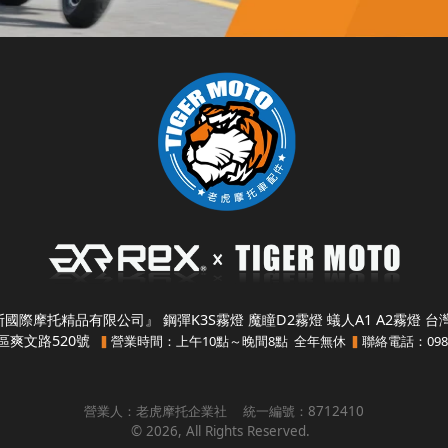
國際摩托精品有限公司』 鋼彈K3S霧燈 魔瞳D2霧燈 蟻人A1 A2霧燈 
爽文路520號
營業時間：上午10點～晚間8點 全年無休
聯絡電話：0980-5
▍
▍
營業人：
老虎摩托企業社
統一編號：
8712410
©
2026
, All Rights Reserved.