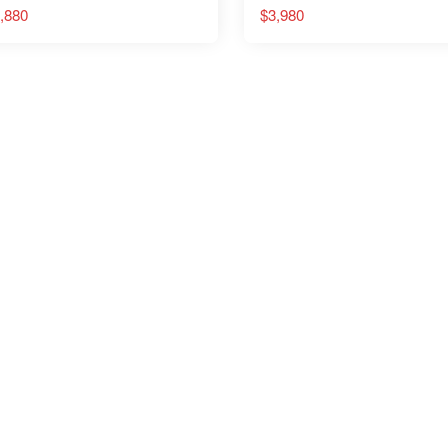
保護 防磨片 可調節腳背
行靴 男女
,880
$3,980
高低