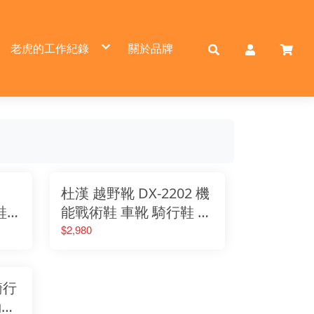
老虎的工作紀錄
關於品牌
展場資訊
安裝實例
杜漢 越野靴 DX-2202 機
鞋
能戰術鞋 車靴 騎行鞋 四
鞋子
季 防滑防摔 男女 鞋子
$2,980
現貨
騎行
勤騎