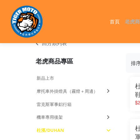
首頁
老虎商
新品
摩托
雷克
機車
回分類列表
杜漢
多摩
雷克
摩托
貨架
騎士
老虎商品專區
轟特
排
新品上市
杜
摩托車外掛燈具（霧燈＋周邊）
鞋
$2
雷克斯軍事鋁行箱
機車專用後架
杜
杜漢/DUHAN