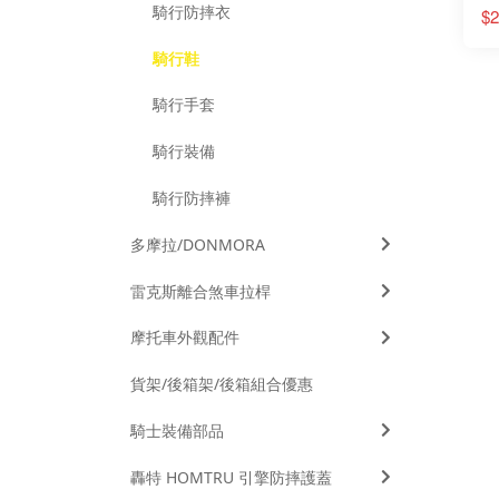
騎行防摔衣
$2
騎行鞋
騎行手套
騎行裝備
騎行防摔褲
多摩拉/DONMORA
雷克斯離合煞車拉桿
摩托車外觀配件
貨架/後箱架/後箱組合優惠
騎士裝備部品
轟特 HOMTRU 引擎防摔護蓋