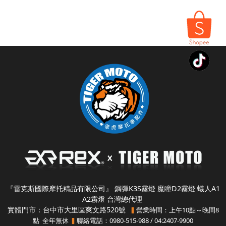
所有商品
▾
『雷克斯國際摩托精品有限公司』 鋼彈K3S霧燈 魔瞳D2霧燈 蟻人A1
A2霧燈 台灣總代理
實體門市：台中市大里區爽文路520號
營業時間：上午10點～晚間8
▍
點 全年無休
聯絡電話：0980-515-988 / 04:2407-9900
▍