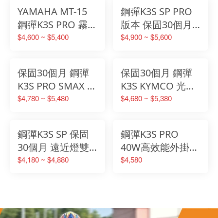
切換 魚眼霧燈 霧
換 霧燈 霧燈支架
YAMAHA MT-15
鋼彈K3S SP PRO
燈
組 支架
鋼彈K3S PRO 霧燈
版本 保固30個月
保固30個月 支架
XMAX 專用霧燈套
$4,600 ~ $5,400
$4,900 ~ $5,600
套組 直上 免挖殼
組 機車霧燈 外掛
霧燈 霧燈套組
式霧燈 內附專用
保固30個月 鋼彈
保固30個月 鋼彈
支架
K3S PRO SMAX 專
K3S KYMCO 光陽
用霧燈套組 支架
KRV 專用霧燈套組
$4,780 ~ $5,480
$4,680 ~ $5,380
鋼彈K3S PRO 霧燈
遠近燈雙色切換
支架 支架
魚眼霧燈 水平切
鋼彈K3S SP 保固
鋼彈K3S PRO
線
30個月 遠近燈雙
40W高效能外掛式
色切換 套裝組合
霧燈 全國唯一四
$4,180 ~ $4,880
$4,580
魚眼霧燈 水平切
模式遠近燈雙色爆
線 迺哥推薦 台灣
閃切換功能 迺哥
專利保固一年
強力推薦 台灣專
利保固一年