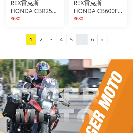
REX雷克斯
REX雷克斯
HONDA CBR250R
HONDA CB600F
高質感鋁合金立體
高質感鋁合金立體
$580
$580
花紋平衡端子
花紋平衡端子
1
2
3
4
5
...
6
»