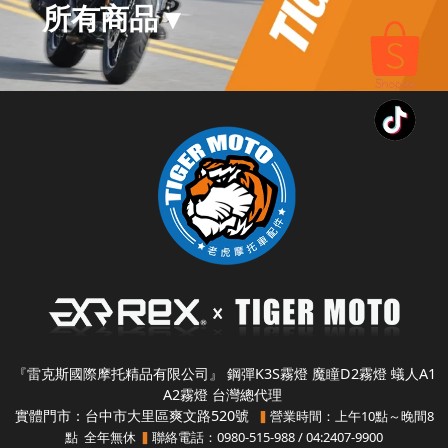
所有商品
▾
『雷克斯國際摩托精品有限公司』 鋼彈K3S霧燈 魔瞳D2霧燈 蟻人A1
A2霧燈 台灣總代理
實體門市：台中市大里區爽文路520號
營業時間：上午10點～晚間8
▍
點 全年無休
聯絡電話：0980-515-988 / 04:2407-9900
▍